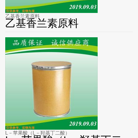
乙基香兰素原料
乙基香兰素原料
L－苹果酸（L－羟基丁二酸）