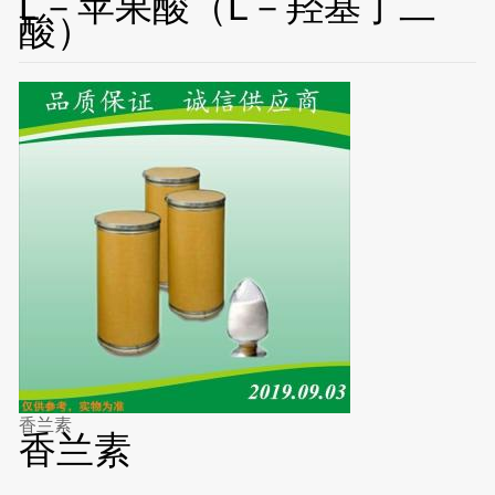
L－苹果酸（L－羟基丁二
酸）
香兰素
香兰素