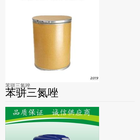
苯骈三氮唑
苯骈三氮唑