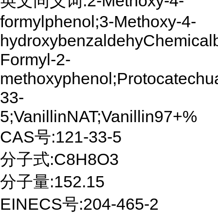
英文同义词:2-Methoxy-4-
formylphenol;3-Methoxy-4-
hydroxybenzaldehyChemicalbo
Formyl-2-
methoxyphenol;Protocatechual
33-
5;VanillinNAT;Vanillin97+%
CAS号:121-33-5
分子式:C8H8O3
分子量:152.15
EINECS号:204-465-2