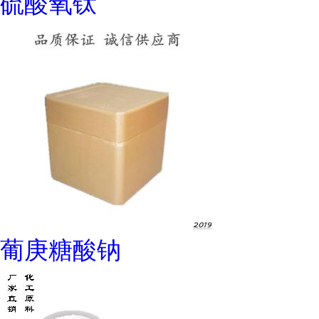
硫酸氧钛
葡庚糖酸钠