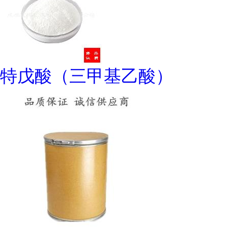
特戊酸（三甲基乙酸）