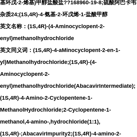
基环戊-2-烯基)甲醇盐酸盐??168960-19-8;硫酸阿巴卡韦
杂质24;(1S,4R)-4-氨基-2-环戊烯-1-盐酸甲醇
英文名称：(1S,4R)-(4-Aminocyclopent-2-
enyl)methanolhydrochloride
英文同义词：(1S,4R)-4-aMinocyclopent-2-en-1-
yl)Methanolhydrochloride;(1S,4R)-(4-
Aminocyclopent-2-
enyl)methanolhydrochloride(AbacavirIntermediate);
(1S,4R)-4-Amino-2-Cyclopentene-1-
MethanolHydrochloride;2-Cyclopentene-1-
methanol,4-amino-,hydrochloride(1:1),
(1S,4R)-;AbacavirImpurity2;(1S,4R)-4-amino-2-