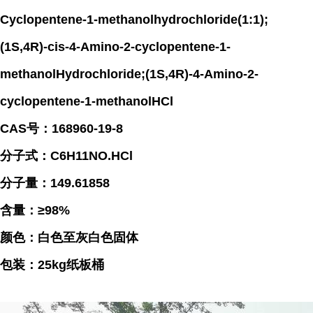
Cyclopentene-1-methanolhydrochloride(1:1);
(1S,4R)-cis-4-Amino-2-cyclopentene-1-
methanolHydrochloride;(1S,4R)-4-Amino-2-
cyclopentene-1-methanolHCl
CAS号：168960-19-8
分子式：C6H11NO.HCl
分子量：149.61858
含量：≥98%
颜色：白色至灰白色固体
包装：25kg纸板桶