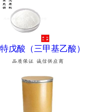
特戊酸（三甲基乙酸）