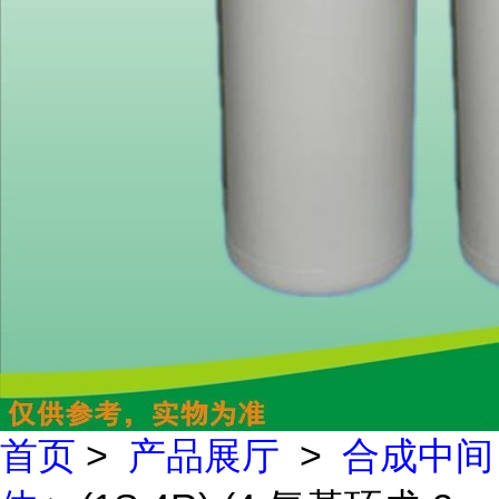
首页
>
产品展厅
>
合成中间