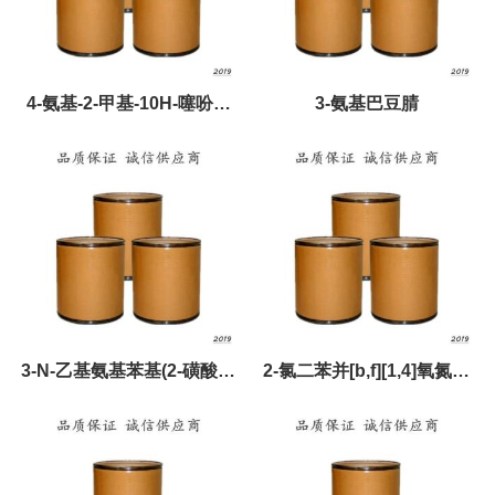
4-氨基-2-甲基-10H-噻吩并
3-氨基巴豆腈
[2,3-b][1,5]苯并二氮杂卓盐
酸盐
3-N-乙基氨基苯基(2-磺酸氧
2-氯二苯并[b,f][1,4]氧氮杂
乙基)砜
卓-11(10H)-酮