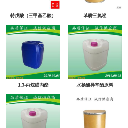
特戊酸（三甲基乙酸）
苯骈三氮唑
1,3-丙烷磺内酯
水杨酸异辛酯原料