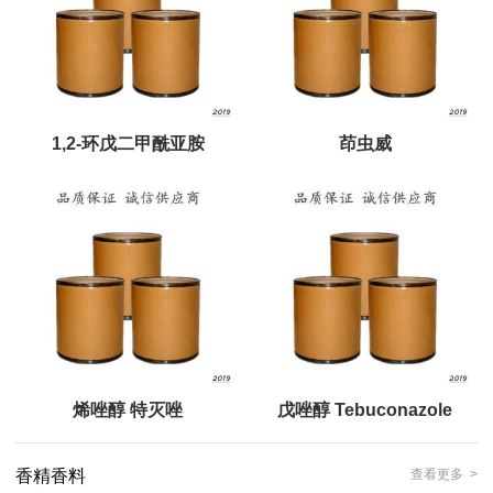
1,2-环戊二甲酰亚胺
茚虫威
烯唑醇 特灭唑
戊唑醇 Tebuconazole
香精香料
查看更多 >