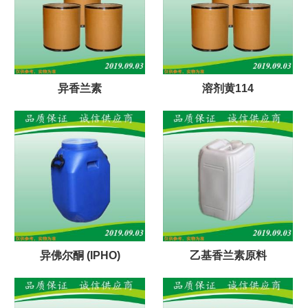
异香兰素
溶剂黄114
异佛尔酮 (IPHO)
乙基香兰素原料