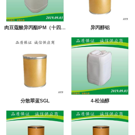
肉豆蔻酸异丙酯IPM（十四酸
异丙醇铝
异丙酯）
分散翠蓝SGL
4-松油醇