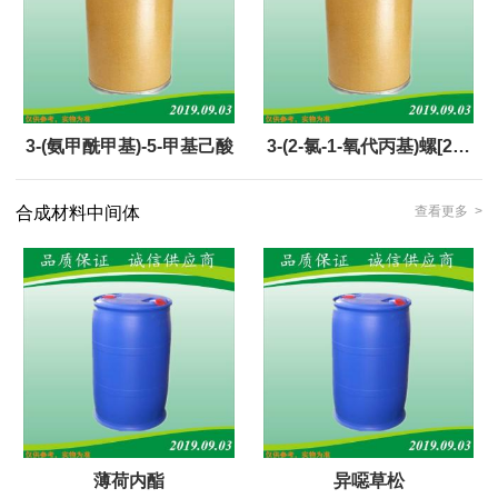
3-(氨甲酰甲基)-5-甲基己酸
3-(2-氯-1-氧代丙基)螺[2H-
1,3-苯并恶嗪-2,1'-环己
合成材料中间体
查看更多 >
烷]-4(3H)-酮
薄荷内酯
异噁草松