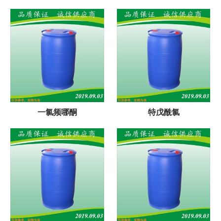
一氯频哪酮
特戊酰氯