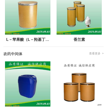
L－苹果酸（L－羟基丁二
香兰素
酸）
农药中间体
查看更多 >