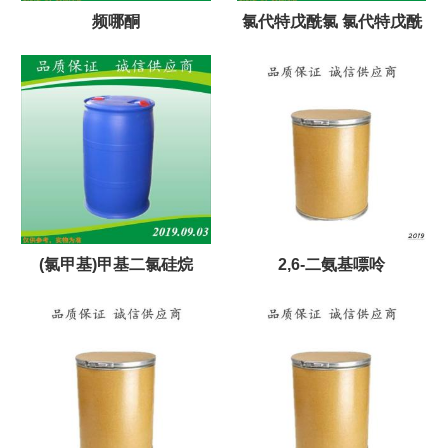
频哪酮
氯代特戊酰氯 氯代特戊酰
(氯甲基)甲基二氯硅烷
2,6-二氨基嘌呤