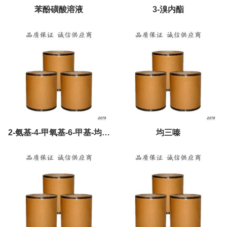
苯酚磺酸溶液
3-溴内酯
2-氨基-4-甲氧基-6-甲基-均三
均三嗪
嗪