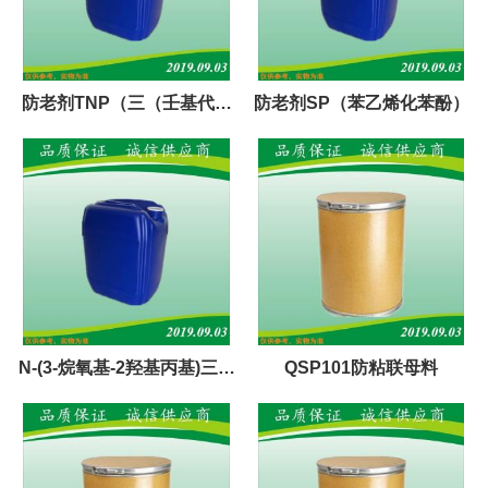
防老剂TNP（三（壬基代苯
防老剂SP（苯乙烯化苯酚）
基）亚磷酸脂）
N-(3-烷氧基-2羟基丙基)三烷
QSP101防粘联母料
基氯化胺