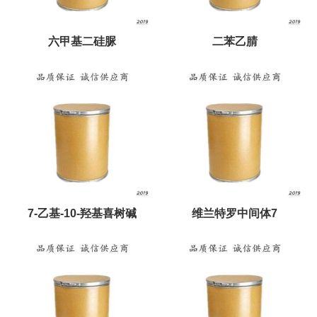
六甲基二硅脲
二苯乙腈
7-乙基-10-羟基喜树碱
维兰特罗中间体7