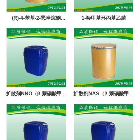
(R)-4-苯基-2-恶唑烷酮
1-羟甲基环丙基乙腈
90319-52-1
扩散剂NNO（β-萘磺酸甲醛
扩散剂NAS（β-萘磺酸甲醛
缩合物）
缩合物）