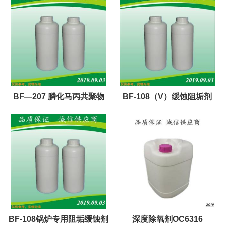
BF—207 膦化马丙共聚物
BF-108（V）缓蚀阻垢剂
BF-108锅炉专用阻垢缓蚀剂
深度除氧剂OC6316