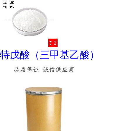
特戊酸（三甲基乙酸）