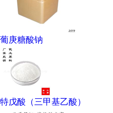
葡庚糖酸钠
特戊酸（三甲基乙酸）