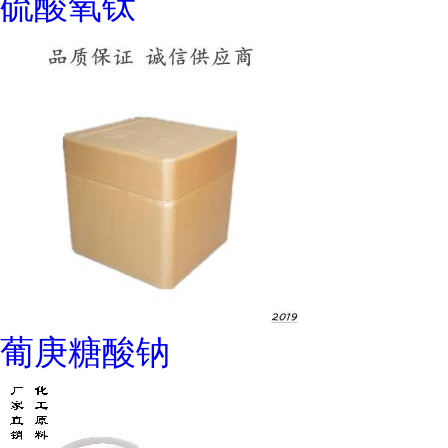
硫酸氧钛
葡庚糖酸钠