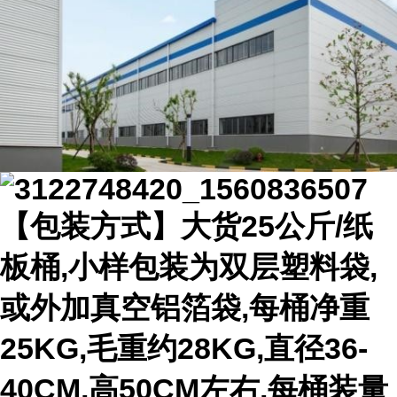
【包装方式】大货25公斤/纸
板桶,小样包装为双层塑料袋,
或外加真空铝箔袋,每桶净重
25KG,毛重约28KG,直径36-
40CM,高50CM左右,每桶装量