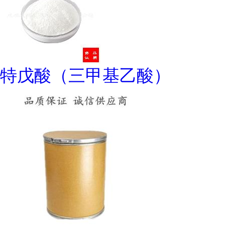
特戊酸（三甲基乙酸）