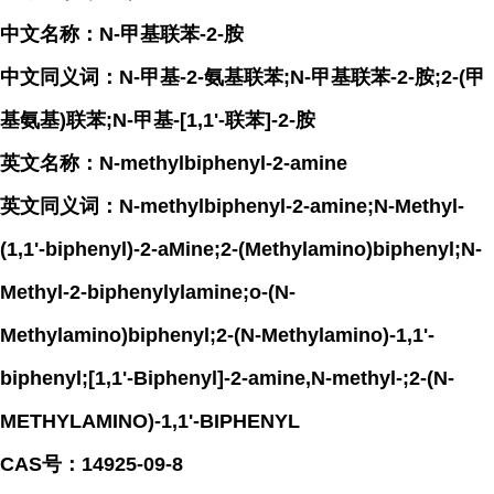
中文名称：N-甲基联苯-2-胺
中文同义词：N-甲基-2-氨基联苯;N-甲基联苯-2-胺;2-(甲
基氨基)联苯;N-甲基-[1,1'-联苯]-2-胺
英文名称：N-methylbiphenyl-2-amine
英文同义词：N-methylbiphenyl-2-amine;N-Methyl-
(1,1'-biphenyl)-2-aMine;2-(Methylamino)biphenyl;N-
Methyl-2-biphenylylamine;o-(N-
Methylamino)biphenyl;2-(N-Methylamino)-1,1'-
biphenyl;[1,1'-Biphenyl]-2-amine,N-methyl-;2-(N-
METHYLAMINO)-1,1'-BIPHENYL
CAS号：14925-09-8