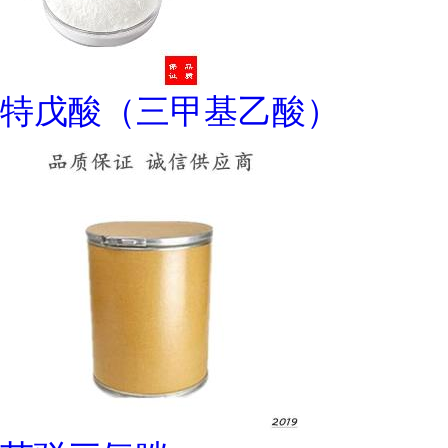
特戊酸（三甲基乙酸）