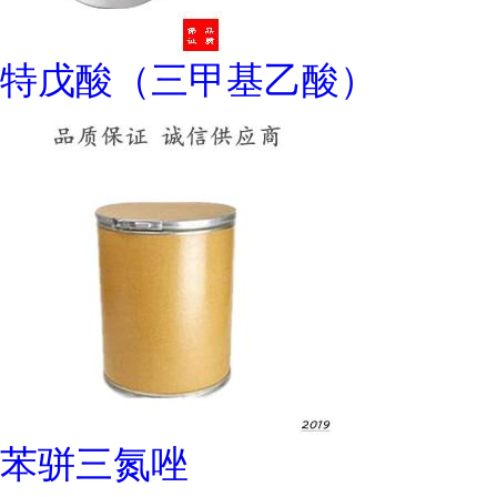
特戊酸（三甲基乙酸）
苯骈三氮唑