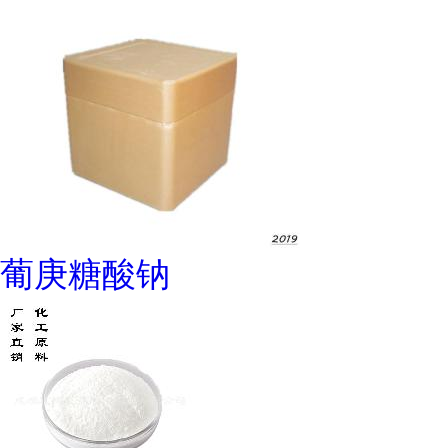
葡庚糖酸钠