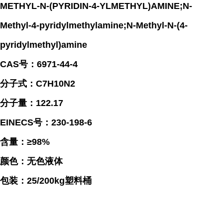
METHYL-N-(PYRIDIN-4-YLMETHYL)AMINE;N-
Methyl-4-pyridylmethylamine;N-Methyl-N-(4-
pyridylmethyl)amine
CAS号：6971-44-4
分子式：C7H10N2
分子量：122.17
EINECS号：230-198-6
含量：≥98%
颜色：无色液体
包装：25/200kg塑料桶