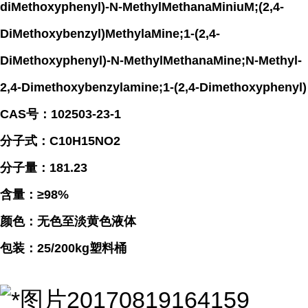
diMethoxyphenyl)-N-MethylMethanaMiniuM;(2,4-
DiMethoxybenzyl)MethylaMine;1-(2,4-
DiMethoxyphenyl)-N-MethylMethanaMine;N-Methyl-
2,4-Dimethoxybenzylamine;1-(2,4-Dimethoxyphenyl)
CAS号：102503-23-1
分子式：C10H15NO2
分子量：181.23
含量：≥98%
颜色：无色至淡黄色液体
包装：25/200kg塑料桶