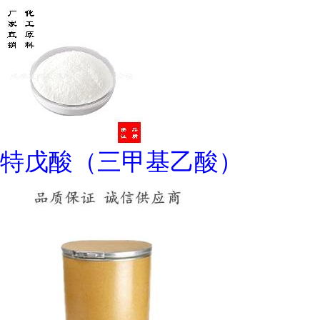
特戊酸（三甲基乙酸）