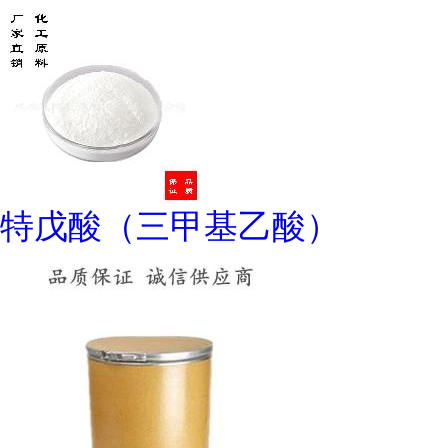
特戊酸（三甲基乙酸）