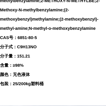
methylbenzylamine;2-METHOXY-N-METHYLBE;2-
Methoxy-N-methylbenzylamine;(2-
methoxybenzyl)methylamine;(2-methoxybenzyl)-
methyl-amine;N-methyl-o-methoxybenzylamine
CAS号：6851-80-5
分子式：C9H13NO
分子量：151.21
含量：≥98%
颜色：无色液体
包装：25/200kg塑料桶