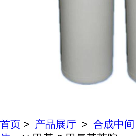
首页
>
产品展厅
>
合成中间