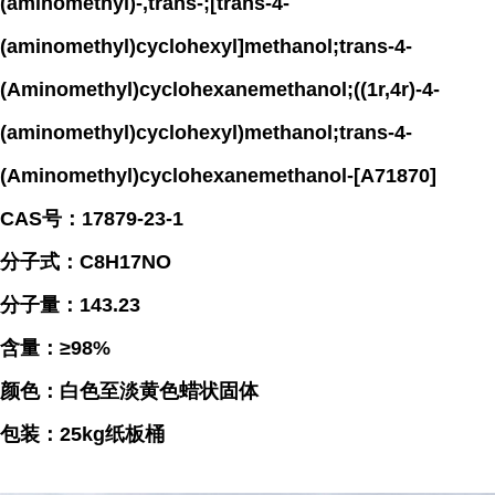
(aminomethyl)-,trans-;[trans-4-
(aminomethyl)cyclohexyl]methanol;trans-4-
(Aminomethyl)cyclohexanemethanol;((1r,4r)-4-
(aminomethyl)cyclohexyl)methanol;trans-4-
(Aminomethyl)cyclohexanemethanol-[A71870]
CAS号：17879-23-1
分子式：C8H17NO
分子量：143.23
含量：≥98%
颜色：白色至淡黄色蜡状固体
包装：25kg纸板桶