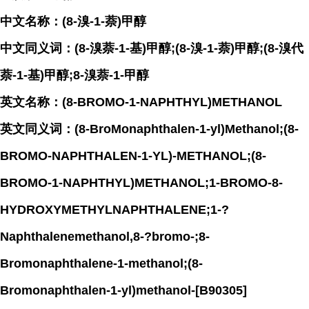
中文名称：(8-溴-1-萘)甲醇
中文同义词：(8-溴萘-1-基)甲醇;(8-溴-1-萘)甲醇;(8-溴代
萘-1-基)甲醇;8-溴萘-1-甲醇
英文名称：(8-BROMO-1-NAPHTHYL)METHANOL
英文同义词：(8-BroMonaphthalen-1-yl)Methanol;(8-
BROMO-NAPHTHALEN-1-YL)-METHANOL;(8-
BROMO-1-NAPHTHYL)METHANOL;1-BROMO-8-
HYDROXYMETHYLNAPHTHALENE;1-?
Naphthalenemethanol,8-?bromo-;8-
Bromonaphthalene-1-methanol;(8-
Bromonaphthalen-1-yl)methanol-[B90305]