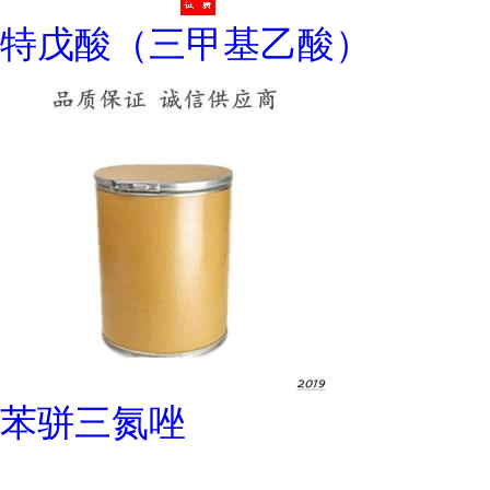
特戊酸（三甲基乙酸）
苯骈三氮唑