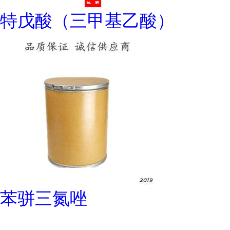
特戊酸（三甲基乙酸）
苯骈三氮唑