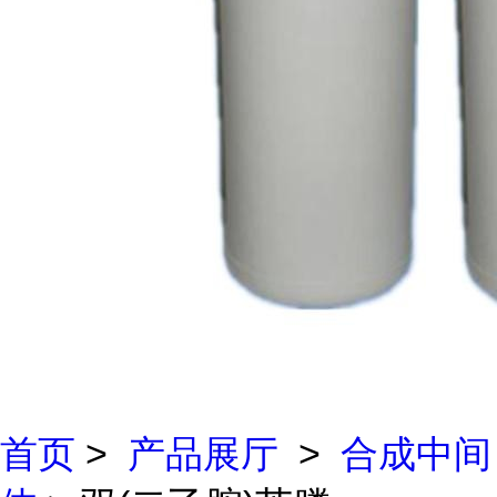
首页
>
产品展厅
>
合成中间