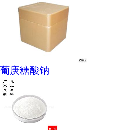
葡庚糖酸钠