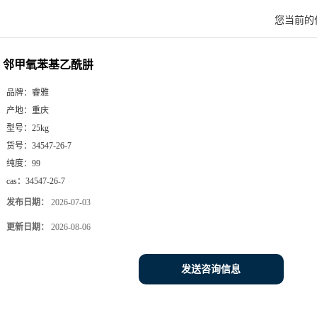
您当前的
邻甲氧苯基乙酰肼
品牌：
睿雅
产地：
重庆
型号：
25kg
货号：
34547-26-7
纯度：
99
cas：
34547-26-7
发布日期：
2026-07-03
更新日期：
2026-08-06
发送咨询信息