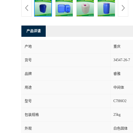
产品详请
产地
重庆
34547-26-7
货号
品牌
睿雅
用途
中间体
C7H6O2
型号
25kg
包装规格
外观
白色固体