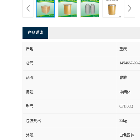
产品详请
产地
重庆
1454667-99-
货号
品牌
睿雅
用途
中间体
C7H6O2
型号
25kg
包装规格
外观
白色固体