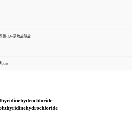
2
,4-四氢-2,6-萘啶盐酸盐
ppm
hyridinehydrochloride
thyridinehydrochloride