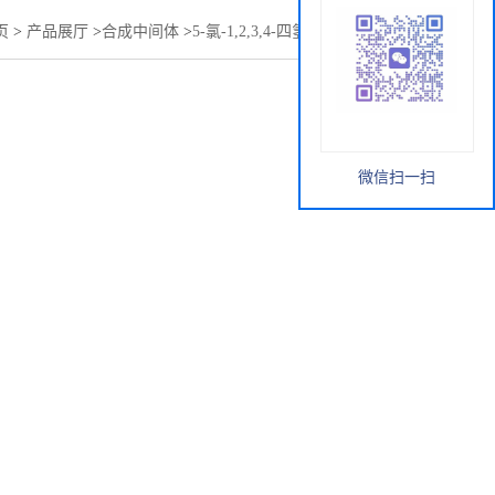
页
>
产品展厅
>
合成中间体
>
5-氯-1,2,3,4-四氢-2,6-萘啶盐酸盐
微信扫一扫