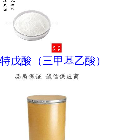
特戊酸（三甲基乙酸）