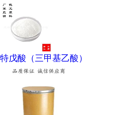
特戊酸（三甲基乙酸）