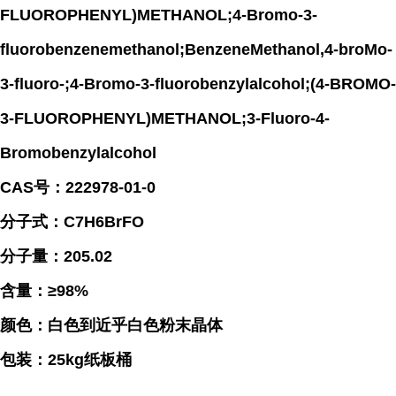
FLUOROPHENYL)METHANOL;4-Bromo-3-
fluorobenzenemethanol;BenzeneMethanol,4-broMo-
3-fluoro-;4-Bromo-3-fluorobenzylalcohol;(4-BROMO-
3-FLUOROPHENYL)METHANOL;3-Fluoro-4-
Bromobenzylalcohol
CAS号：222978-01-0
分子式：C7H6BrFO
分子量：205.02
含量：≥98%
颜色：白色到近乎白色粉末晶体
包装：25kg纸板桶