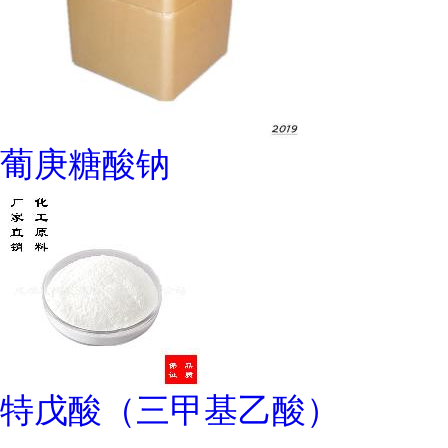
葡庚糖酸钠
特戊酸（三甲基乙酸）