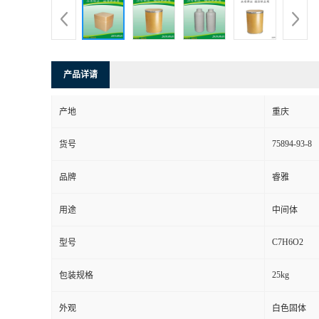
产品详请
产地
重庆
75894-93-8
货号
品牌
睿雅
用途
中间体
C7H6O2
型号
25kg
包装规格
外观
白色固体