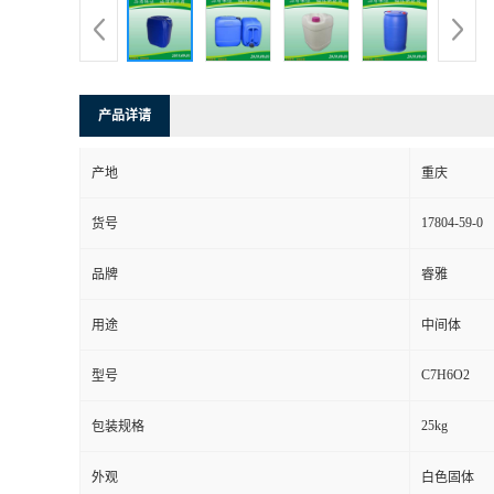
产品详请
产地
重庆
17804-59-0
货号
品牌
睿雅
用途
中间体
C7H6O2
型号
25kg
包装规格
外观
白色固体