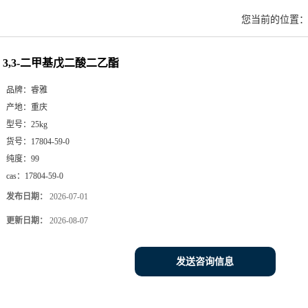
您当前的位置
3,3-二甲基戊二酸二乙酯
品牌：
睿雅
产地：
重庆
型号：
25kg
货号：
17804-59-0
纯度：
99
cas：
17804-59-0
发布日期：
2026-07-01
更新日期：
2026-08-07
发送咨询信息