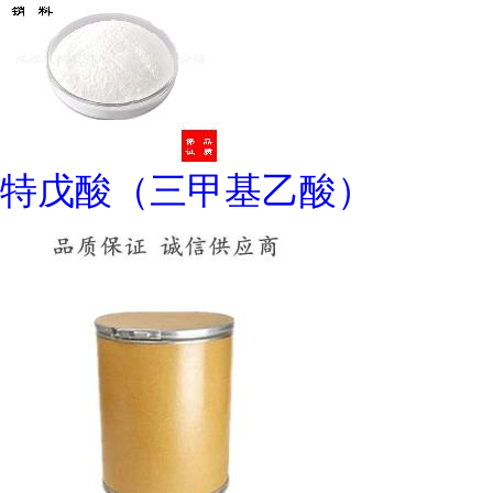
特戊酸（三甲基乙酸）