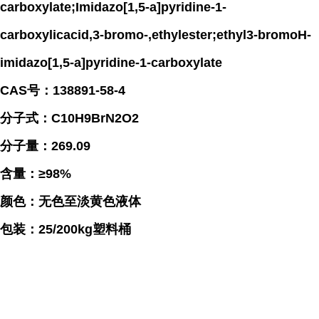
carboxylate;Imidazo[1,5-a]pyridine-1-
carboxylicacid,3-bromo-,ethylester;ethyl3-bromoH-
imidazo[1,5-a]pyridine-1-carboxylate
CAS号：138891-58-4
分子式：C10H9BrN2O2
分子量：269.09
含量：≥98%
颜色：无色至淡黄色液体
包装：25/200kg塑料桶