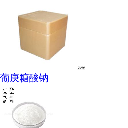
葡庚糖酸钠