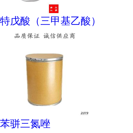
特戊酸（三甲基乙酸）
苯骈三氮唑