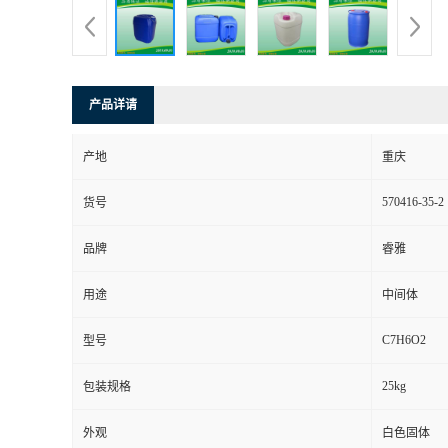
产品详请
产地
重庆
570416-35-2
货号
品牌
睿雅
用途
中间体
C7H6O2
型号
25kg
包装规格
外观
白色固体