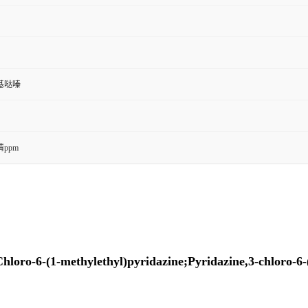
丙基哒嗪
ppm
o-6-(1-methylethyl)pyridazine;Pyridazine,3-chloro-6-(1