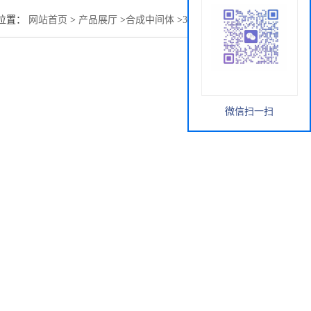
位置：
网站首页
>
产品展厅
>
合成中间体
>
3-氯-6-异丙基哒嗪
微信扫一扫