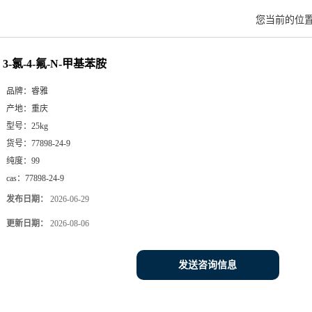
您当前的位
3-氯-4-氟-N-甲基苯胺
品牌：
睿雅
产地：
重庆
型号：
25kg
货号：
77898-24-9
纯度：
99
cas：
77898-24-9
发布日期：
2026-06-29
更新日期：
2026-08-06
发送咨询信息