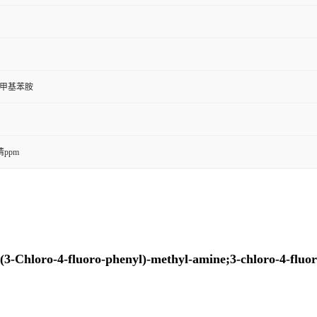
N-甲基苯胺
ppm
Chloro-4-fluoro-phenyl)-methyl-amine;3-chloro-4-fluo