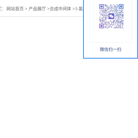
置：
网站首页
>
产品展厅
>
合成中间体
>
3-氯-4-氟-N-甲基苯胺
微信扫一扫