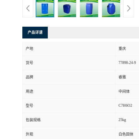
产品详请
产地
重庆
77898-24-9
货号
品牌
睿雅
用途
中间体
C7H6O2
型号
25kg
包装规格
外观
白色固体