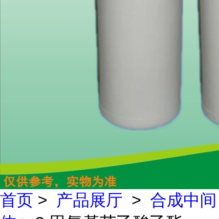
首页
>
产品展厅
>
合成中间