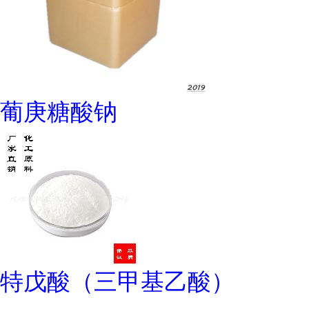
葡庚糖酸钠
特戊酸（三甲基乙酸）