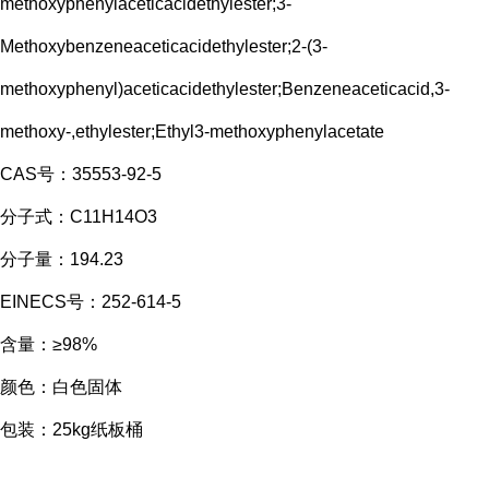
methoxyphenylaceticacidethylester;3-
Methoxybenzeneaceticacidethylester;2-(3-
methoxyphenyl)aceticacidethylester;Benzeneaceticacid,3-
methoxy-,ethylester;Ethyl3-methoxyphenylacetate
CAS号：35553-92-5
分子式：C11H14O3
分子量：194.23
EINECS号：252-614-5
含量：≥98%
颜色：白色固体
包装：25kg纸板桶