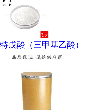
特戊酸（三甲基乙酸）