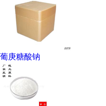
葡庚糖酸钠