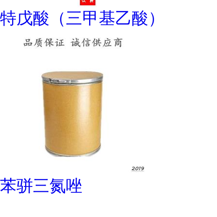
特戊酸（三甲基乙酸）
苯骈三氮唑