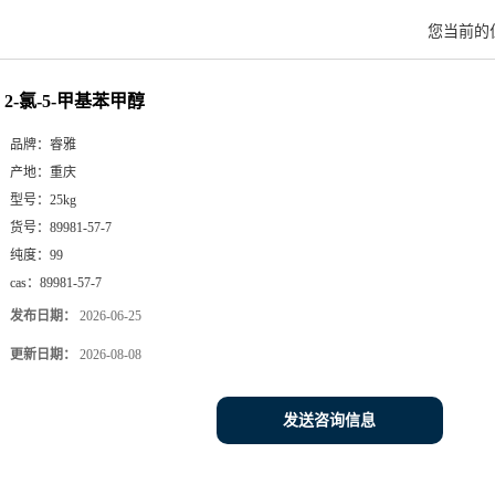
您当前的
2-氯-5-甲基苯甲醇
品牌：
睿雅
产地：
重庆
型号：
25kg
货号：
89981-57-7
纯度：
99
cas：
89981-57-7
发布日期：
2026-06-25
更新日期：
2026-08-08
发送咨询信息