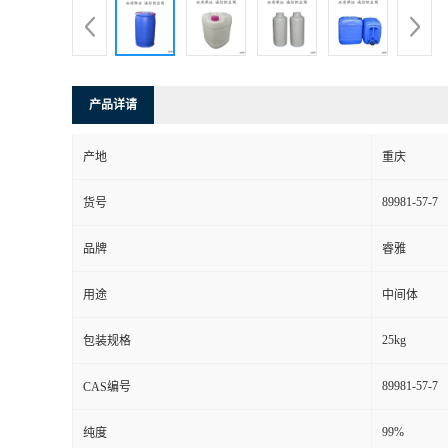
产品详请
产地
重庆
89981-57-7
货号
品牌
睿雅
用途
中间体
25kg
包装规格
89981-57-7
CAS编号
99%
纯度