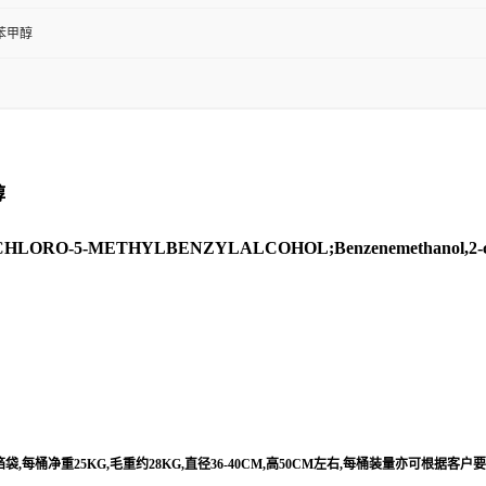
基苯甲醇
醇
-CHLORO-5-METHYLBENZYLALCOHOL;Benzenemethanol,2-chl
每桶净重25KG,毛重约28KG,直径36-40CM,高50CM左右,每桶装量亦可根据客户