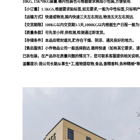
10KG, 15K*0KG装量.桶内包装也可根据要求换成小包装,方便使用.
【小订量】1-5KGS,根据要求贴标签,如无要求,一般为中性标签,只标明
【运输方式】快递或物流,国内快递三天左右到达,物流五天左右到达.
【交货期限】100KG以内交货期3-5天,1000KG以内根据生产日程一般为
【质量条款】可先发小样,供检测,检测通过即发货。
【存储条件】本品应密封遮光,贮存在干燥、阴凉、通风良好的地方。
【售后服务】小件物品公司一般选择韵达.德邦快递（如有其它要求，请
已拆包装，在产品存在质量问题的情况下，您可联系客服提供相关说明
温馨提示:我公司长期从事生*工,植物提取物,食品,香精香料,各种精细*