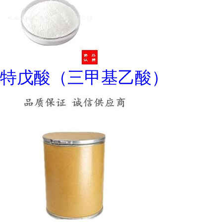
特戊酸（三甲基乙酸）