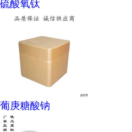
硫酸氧钛
葡庚糖酸钠