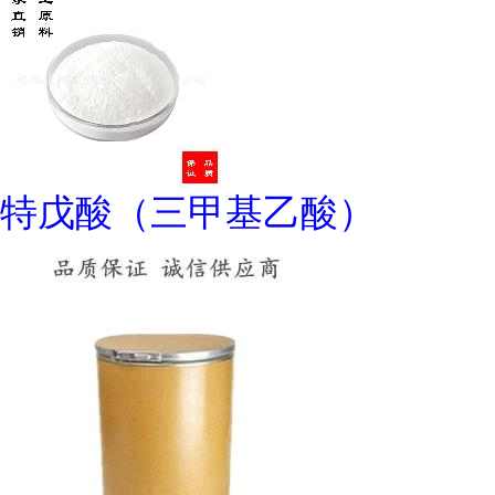
特戊酸（三甲基乙酸）