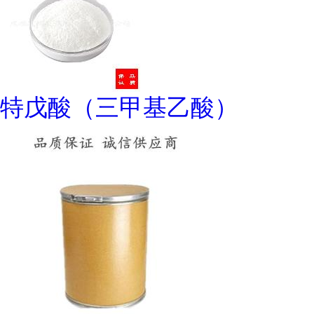
特戊酸（三甲基乙酸）