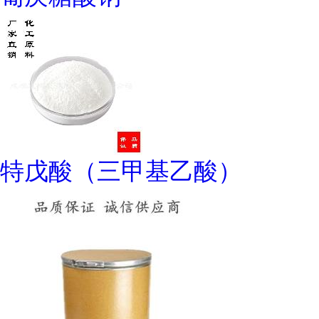
特戊酸（三甲基乙酸）