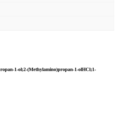
-1-ol;2-(Methylamino)propan-1-olHCl;1-