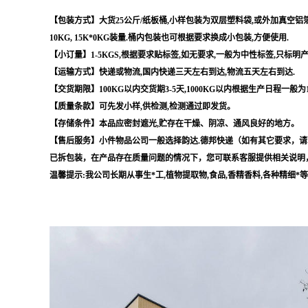
【包装方式】大货25公斤/纸板桶,小样包装为双层塑料袋,或外加真空铝箔袋,
10KG, 15K*0KG装量.桶内包装也可根据要求换成小包装,方便使用.
【小订量】1-5KGS,根据要求贴标签,如无要求,一般为中性标签,只标明
【运输方式】快递或物流,国内快递三天左右到达,物流五天左右到达.
【交货期限】100KG以内交货期3-5天,1000KG以内根据生产日程一般为
【质量条款】可先发小样,供检测,检测通过即发货。
【存储条件】本品应密封遮光,贮存在干燥、阴凉、通风良好的地方。
【售后服务】小件物品公司一般选择韵达.德邦快递（如有其它要求，请
已拆包装，在产品存在质量问题的情况下，您可联系客服提供相关说明
温馨提示:我公司长期从事生*工,植物提取物,食品,香精香料,各种精细*