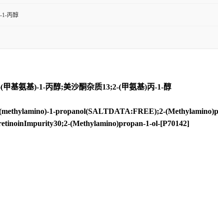
-1-丙醇
-(甲基氨基)-1-丙醇;美沙酮杂质13;2-(甲氨基)丙-1-醇
ino)-1-propanol(SALTDATA:FREE);2-(Methylamino)propan
etinoinImpurity30;2-(Methylamino)propan-1-ol-[P70142]