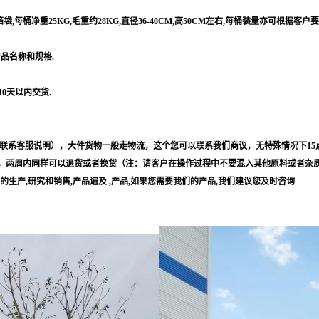
每桶净重25KG,毛重约28KG,直径36-40CM,高50CM左右,每桶装量亦可根据客户
产品名称和规格.
10天以内交货.
联系客服说明），大件货物一般走物流，这个您可以联系我们商议，无特殊情况下15
，两周内同样可以退货或者换货（注：请客户在操作过程中不要混入其他原料或者杂
等的生产,研究和销售,产品遍及 ,产品,如果您需要我们的产品,我们建议您及时咨询