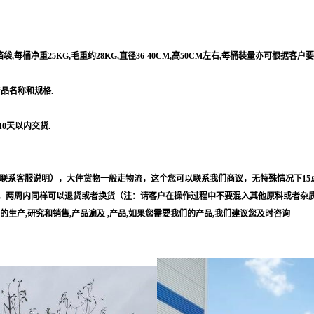
每桶净重25KG,毛重约28KG,直径36-40CM,高50CM左右,每桶装量亦可根据客户
产品名称和规格.
10天以内交货.
联系客服说明），大件货物一般走物流，这个您可以联系我们商议，无特殊情况下15
，两周内同样可以退货或者换货（注：请客户在操作过程中不要混入其他原料或者杂
等的生产,研究和销售,产品遍及 ,产品,如果您需要我们的产品,我们建议您及时咨询