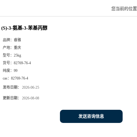
您当前的位
(S)-3-氨基-3-苯基丙醇
品牌：
睿雅
产地：
重庆
型号：
25kg
货号：
82769-76-4
纯度：
99
cas：
82769-76-4
发布日期：
2026-06-25
更新日期：
2026-08-08
发送咨询信息