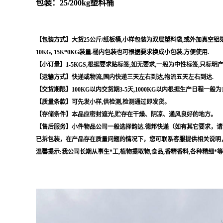
包装：25/200kg塑料桶
【包装方式】大货25公斤/纸板桶,小样包装为双层塑料袋,或外加真空铝箔袋,
10KG, 15K*0KG装量.桶内包装也可根据要求换成小包装,方便使用.
【小订量】1-5KGS,根据要求贴标签,如无要求,一般为中性标签,只标明
【运输方式】快递或物流,国内快递三天左右到达,物流五天左右到达.
【交货期限】100KG以内交货期3-5天,1000KG以内根据生产日程一般为
【质量条款】可先发小样,供检测,检测通过即发货。
【存储条件】本品应密封遮光,贮存在干燥、阴凉、通风良好的地方。
【售后服务】小件物品公司一般选择韵达.德邦快递（如有其它要求，请
已拆包装，在产品存在质量问题的情况下，您可联系客服提供相关说明
温馨提示:我公司长期从事生*工,植物提取物,食品,香精香料,各种精细*