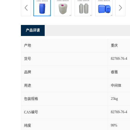
产品详请
产地
重庆
82769-76-4
货号
品牌
睿雅
用途
中间体
25kg
包装规格
82769-76-4
CAS编号
99%
纯度