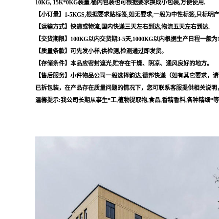
10KG, 15K*0KG装量.桶内包装也可根据要求换成小包装,方便使用.
【小订量】1-5KGS,根据要求贴标签,如无要求,一般为中性标签,只标明
【运输方式】快递或物流,国内快递三天左右到达,物流五天左右到达.
【交货期限】100KG以内交货期3-5天,1000KG以内根据生产日程一般为
【质量条款】可先发小样,供检测,检测通过即发货。
【存储条件】本品应密封遮光,贮存在干燥、阴凉、通风良好的地方。
【售后服务】小件物品公司一般选择韵达.德邦快递（如有其它要求，请
已拆包装，在产品存在质量问题的情况下，您可联系客服提供相关说明
温馨提示:我公司长期从事生*工,植物提取物,食品,香精香料,各种精细*