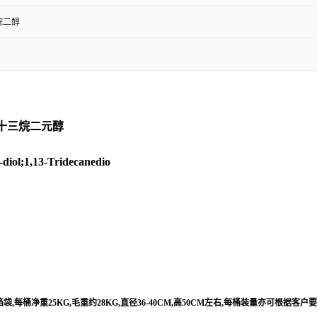
烷二醇
3-十三烷二元醇
l;1,13-Tridecanedio
每桶净重25KG,毛重约28KG,直径36-40CM,高50CM左右,每桶装量亦可根据客户