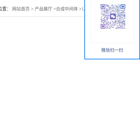
位置：
网站首页
>
产品展厅
>
合成中间体
>
1,4-双(2-溴乙基)苯
微信扫一扫