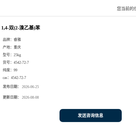
您当前的
1,4-双(2-溴乙基)苯
品牌：
睿雅
产地：
重庆
型号：
25kg
货号：
4542-72-7
纯度：
99
cas：
4542-72-7
发布日期：
2026-06-25
更新日期：
2026-08-08
发送咨询信息