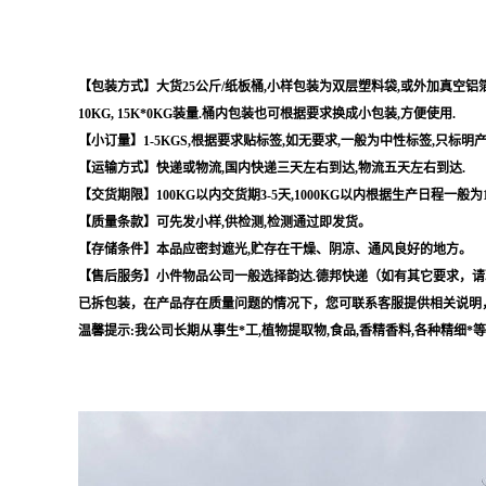
【包装方式】大货25公斤/纸板桶,小样包装为双层塑料袋,或外加真空铝箔袋,
10KG, 15K*0KG装量.桶内包装也可根据要求换成小包装,方便使用.
【小订量】1-5KGS,根据要求贴标签,如无要求,一般为中性标签,只标明
【运输方式】快递或物流,国内快递三天左右到达,物流五天左右到达.
【交货期限】100KG以内交货期3-5天,1000KG以内根据生产日程一般为
【质量条款】可先发小样,供检测,检测通过即发货。
【存储条件】本品应密封遮光,贮存在干燥、阴凉、通风良好的地方。
【售后服务】小件物品公司一般选择韵达.德邦快递（如有其它要求，请
已拆包装，在产品存在质量问题的情况下，您可联系客服提供相关说明
温馨提示:我公司长期从事生*工,植物提取物,食品,香精香料,各种精细*