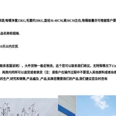
每桶净重25KG,毛重约28KG,直径36-40CM,高50CM左右,每桶装量亦可根据客户
产品名称和规格.
10天以内交货.
联系客服说明），大件货物一般走物流，这个您可以联系我们商议，无特殊情况下15
，两周内同样可以退货或者换货（注：请客户在操作过程中不要混入其他原料或者杂
等的生产,研究和销售,产品遍及 ,产品,如果您需要我们的产品,我们建议您及时咨询