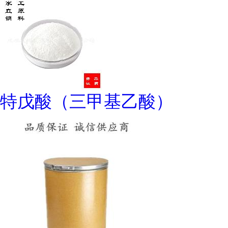
特戊酸（三甲基乙酸）