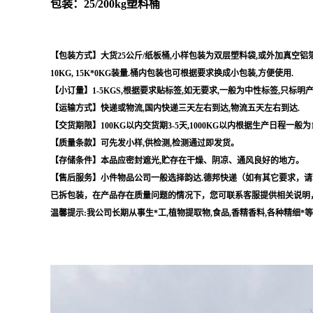
包装：25/200kg塑料桶
【包装方式】大货25公斤/纸板桶,小样包装为双层塑料袋,或外加真空铝箔袋,
10KG, 15K*0KG装量.桶内包装也可根据要求换成小包装,方便使用.
【小订量】1-5KGS,根据要求贴标签,如无要求,一般为中性标签,只标明
【运输方式】快递或物流,国内快递三天左右到达,物流五天左右到达.
【交货期限】100KG以内交货期3-5天,1000KG以内根据生产日程一般为
【质量条款】可先发小样,供检测,检测通过即发货。
【存储条件】本品应密封遮光,贮存在干燥、阴凉、通风良好的地方。
【售后服务】小件物品公司一般选择韵达.德邦快递（如有其它要求，请
已拆包装，在产品存在质量问题的情况下，您可联系客服提供相关说明
温馨提示:我公司长期从事生*工,植物提取物,食品,香精香料,各种精细*