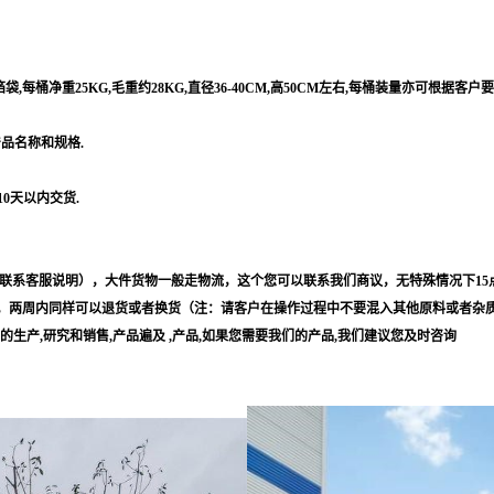
每桶净重25KG,毛重约28KG,直径36-40CM,高50CM左右,每桶装量亦可根据客户
产品名称和规格.
10天以内交货.
联系客服说明），大件货物一般走物流，这个您可以联系我们商议，无特殊情况下15
，两周内同样可以退货或者换货（注：请客户在操作过程中不要混入其他原料或者杂
等的生产,研究和销售,产品遍及 ,产品,如果您需要我们的产品,我们建议您及时咨询