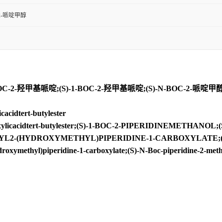
C-2-哌啶甲醇
-2-羟甲基哌啶;(S)-1-BOC-2-羟甲基哌啶;(S)-N-BOC-2-哌啶甲
cidtert-butylester
oxylicacidtert-butylester;(S)-1-BOC-2-PIPERIDINEMETHA
-(HYDROXYMETHYL)PIPERIDINE-1-CARBOXYLATE;(2S)-1-Boc
methyl)piperidine-1-carboxylate;(S)-N-Boc-piperidine-2-met