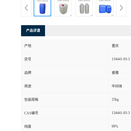
产品详请
产地
重庆
134441-93-3
货号
品牌
睿雅
用途
中间体
25kg
包装规格
134441-93-3
CAS编号
99%
纯度