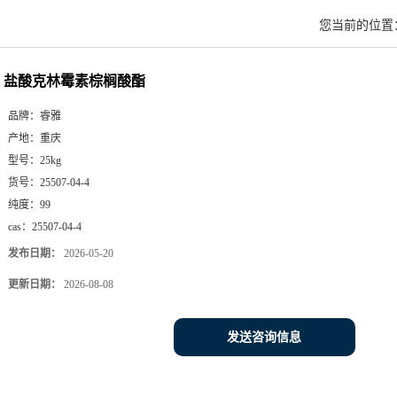
您当前的位置
盐酸克林霉素棕榈酸酯
品牌：
睿雅
产地：
重庆
型号：
25kg
货号：
25507-04-4
纯度：
99
cas：
25507-04-4
发布日期：
2026-05-20
更新日期：
2026-08-08
发送咨询信息