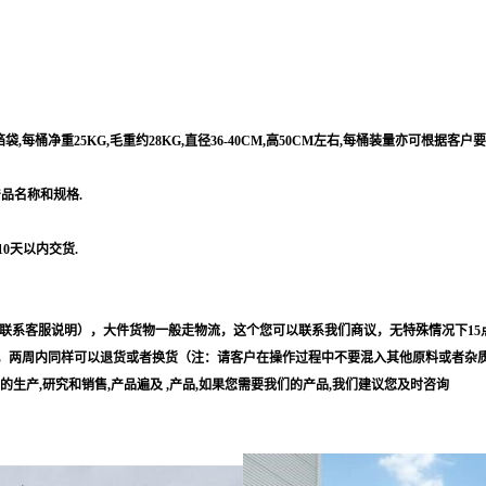
每桶净重25KG,毛重约28KG,直径36-40CM,高50CM左右,每桶装量亦可根据客户
产品名称和规格.
10天以内交货.
联系客服说明），大件货物一般走物流，这个您可以联系我们商议，无特殊情况下15
，两周内同样可以退货或者换货（注：请客户在操作过程中不要混入其他原料或者杂
等的生产,研究和销售,产品遍及 ,产品,如果您需要我们的产品,我们建议您及时咨询