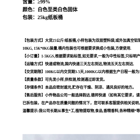
含量：≥99%
颜色：白色至类白色固体
包装：25kg纸板桶
【包装方式】大货25公斤/纸板桶,小样包装为双层塑料袋,或外加真空铝箔袋,
10KG, 15K*0KG装量.桶内包装也可根据要求换成小包装,方便使用.
【小订量】1-5KGS,根据要求贴标签,如无要求,一般为中性标签,只标明
【运输方式】快递或物流,国内快递三天左右到达,物流五天左右到达.
【交货期限】100KG以内交货期3-5天,1000KG以内根据生产日程一般为
【质量条款】可先发小样,供检测,检测通过即发货。
【存储条件】本品应密封遮光,贮存在干燥、阴凉、通风良好的地方。
【售后服务】小件物品公司一般选择韵达.德邦快递（如有其它要求，请
已拆包装，在产品存在质量问题的情况下，您可联系客服提供相关说明
温馨提示:我公司长期从事生*工,植物提取物,食品,香精香料,各种精细*