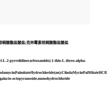
素棕榈酸酯盐酸盐;克林霉素棕榈酸酯盐酸盐
L-2-pyrrolidinecarboxamido)-1-thio-L-threo-alpha-
indamycinPalmitateHydrochloride(an);ClindaMycinPalMitateHCl
D-galacto-octopyranoside,monohydrochloride