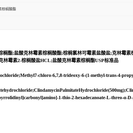
素棕榈酸酯
棕榈酯;盐酸克林霉素棕榈酸酯;棕榈氯林可霉素盐酸盐;克林霉
IDE;克林霉素2-棕榈酸盐HCL;盐酸克林霉素棕榈酯USP标准品
ide;Methyl7-chloro-6,7,8-trideoxy-6-(1-methyl-trans-4-propyl-
tehydrochloride;ClindamycinPalmitateHydrochloride(500mg);Cl
2-pyrrolidinyl]carbonyl]amino]-1-thio-2-hexadecanoate-L-threo-α-