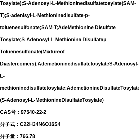
Tosylate);S-Adenosyl-L-Methioninedisulfatetosylate(SAM-
T);S-adenisyl-L-Methioninedisulfate-p-
toluenesulfonate;SAM-T;AdeMethionine Disulfate
Tosylate;S-Adenosyl-L-Methionine Disulfatep-
Toluenesulfonate(Mixtureof
Diastereomers);AdemetioninedisulfatetosylateS-Adenosyl-
L-
methioninedisulfatetosylate;AdemetionineDisulfateTosyla
(S-Adenosyl-L-MethionineDisulfateTosylate)
CAS号：97540-22-2
分子式：C22H34N6O16S4
分子量：766.78