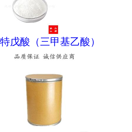
特戊酸（三甲基乙酸）