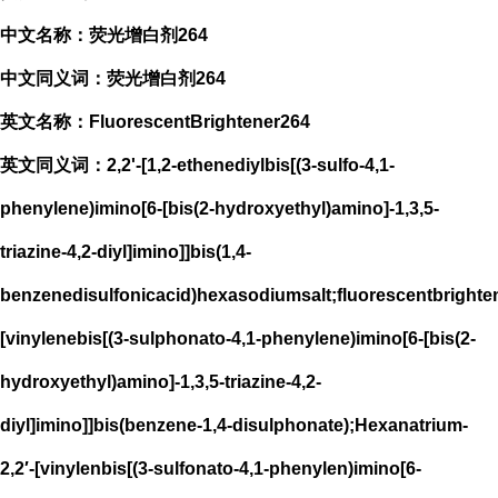
中文名称：荧光增白剂264
中文同义词：荧光增白剂264
英文名称：FluorescentBrightener264
英文同义词：2,2'-[1,2-ethenediylbis[(3-sulfo-4,1-
phenylene)imino[6-[bis(2-hydroxyethyl)amino]-1,3,5-
triazine-4,2-diyl]imino]]bis(1,4-
benzenedisulfonicacid)hexasodiumsalt;fluorescentbrighte
[vinylenebis[(3-sulphonato-4,1-phenylene)imino[6-[bis(2-
hydroxyethyl)amino]-1,3,5-triazine-4,2-
diyl]imino]]bis(benzene-1,4-disulphonate);Hexanatrium-
2,2′-[vinylenbis[(3-sulfonato-4,1-phenylen)imino[6-