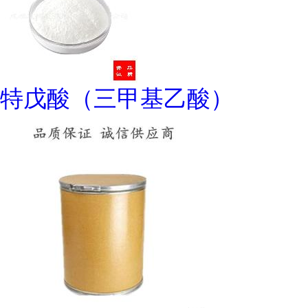
特戊酸（三甲基乙酸）