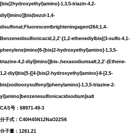
[bis(2hydroxyethyl)amino]-1,3,5-triazin-4,2-
diyl]imino]]bis(bezol-1,4-
disulfonat;Fluorescentbrighteningagent264;1,4-
Benzenedisulfonicacid,2,2'-[1,2-ethenediylbis[(3-sulfo-4,1-
phenylene)imino[6-[bis(2-hydroxyethyl)amino]-1,3,5-
triazine-4,2-diyl]imino]]bis-,hexasodiumsalt;2,2'-(Ethene-
1,2-diyl)bis[5-[[4-[bis(2-hydroxyethyl)amino]-6-[2,5-
bis(sodiooxysulfonyl)phenylamino]-1,3,5-triazine-2-
yl]amino]benzenesulfonicacidsodium]salt
CAS号：68971-49-3
分子式：C40H45N12NaO22S6
分子量：1261.21