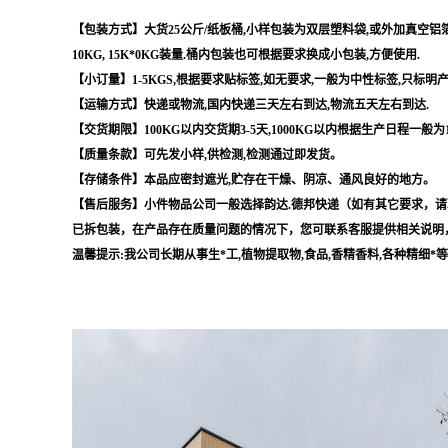
【包装方式】大货25公斤/纸板桶,小样包装为双层塑料袋,或外加真空铝箔袋,
10KG, 15K*0KG装量.桶内包装也可根据要求换成小包装,方便使用.
【小订量】1-5KGS,根据要求贴标签,如无要求,一般为中性标签,只标明
【运输方式】快递或物流,国内快递三天左右到达,物流五天左右到达.
【交货期限】100KG以内交货期3-5天,1000KG以内根据生产日程一般为
【质量条款】可先发小样,供检测,检测通过即发货。
【存储条件】本品应密封遮光,贮存在干燥、阴凉、通风良好的地方。
【售后服务】小件物品公司一般选择韵达.德邦快递（如有其它要求，请
已拆包装，在产品存在质量问题的情况下，您可联系客服提供相关说明
温馨提示:我公司长期从事生*工,植物提取物,食品,香精香料,各种精细*