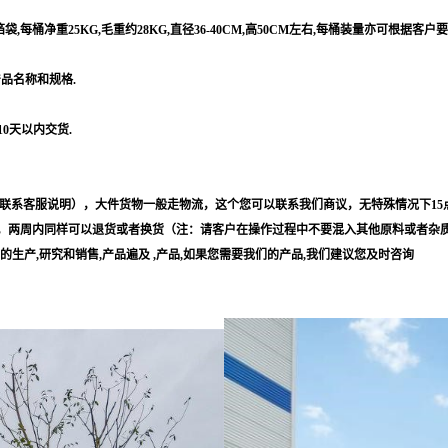
每桶净重25KG,毛重约28KG,直径36-40CM,高50CM左右,每桶装量亦可根据客户
产品名称和规格.
10天以内交货.
联系客服说明），大件货物一般走物流，这个您可以联系我们商议，无特殊情况下15
，两周内同样可以退货或者换货（注：请客户在操作过程中不要混入其他原料或者杂
等的生产,研究和销售,产品遍及 ,产品,如果您需要我们的产品,我们建议您及时咨询