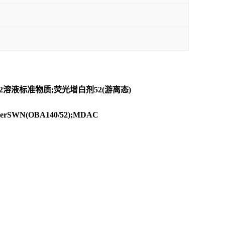
剂52溶液标准物质;荧光增白剂52(游离态)
htenerSWN(OBA140/52);MDAC