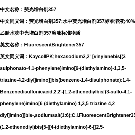
中文名称：荧光增白剂357
中文同义词：荧光增白剂357;水中荧光增白剂357标准溶液;40%
乙腈水荧中光增白剂357溶液标准物质
英文名称：FluorescentBrightener357
英文同义词：KaycollPK;hexasodium2,2'-[vinylenebis[(3-
sulphonato-4,1-phenylene)imino[6-(diethylamino)-1,3,5-
triazine-4,2-diyl]imino]]bis(benzene-1,4-disulphonate);1,4-
Benzenedisulfonicacid,2,2'-[1,2-ethenediylbis[(3-sulfo-4,1-
phenylene)imino[6-(diethylamino)-1,3,5-triazine-4,2-
diyl]imino]]bis-,sodiumsalt(1:6);C.I.FluorescentBrightener
(1,2-ethenediyl)bis[5-[[4-(diethylamino)-6-[(2,5-