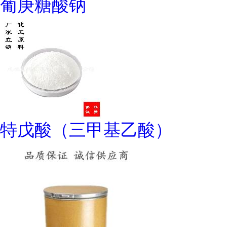
葡庚糖酸钠
特戊酸（三甲基乙酸）