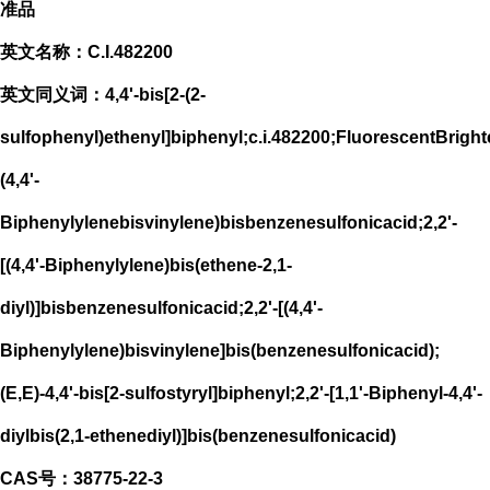
准品
英文名称：C.I.482200
英文同义词：4,4'-bis[2-(2-
sulfophenyl)ethenyl]biphenyl;c.i.482200;FluorescentBright
(4,4'-
Biphenylylenebisvinylene)bisbenzenesulfonicacid;2,2'-
[(4,4'-Biphenylylene)bis(ethene-2,1-
diyl)]bisbenzenesulfonicacid;2,2'-[(4,4'-
Biphenylylene)bisvinylene]bis(benzenesulfonicacid);
(E,E)-4,4'-bis[2-sulfostyryl]biphenyl;2,2'-[1,1'-Biphenyl-4,4'-
diylbis(2,1-ethenediyl)]bis(benzenesulfonicacid)
CAS号：38775-22-3